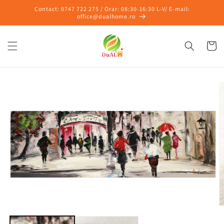
Salt la
Contact: 0747 722 275 / Orar: 08:30-16:30 L-V/ E-mail:
conținut
office@dualhome.ro
Coș
Salt la
informațiile
despre
produs