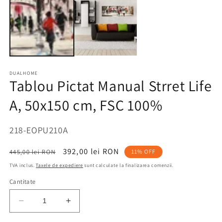
DUALHOME
Tablou Pictat Manual Strret Life
A, 50x150 cm, FSC 100%
SKU:
218-EOPU210A
Preț
Preț
392,00 lei RON
445,00 lei RON
11% OFF
obișnuit
redus
TVA inclus.
Taxele de expediere
sunt calculate la finalizarea comenzii.
Cantitate
Reduceți
Creșteți
cantitatea
cantitatea