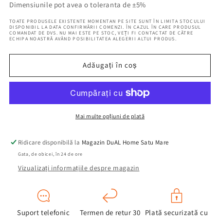
pentru
pentru
Dimensiunile pot avea o toleranta de ±5%
Tablou
Tablou
TOATE PRODUSELE EXISTENTE MOMENTAN PE SITE SUNT ÎN LIMITA STOCULUI
Pictat
Pictat
DISPONIBIL LA DATA CONFIRMĂRII COMENZI. ÎN CAZUL ÎN CARE PRODUSUL
COMANDAT DE DVS. NU MAI ESTE PE STOC, VEȚI FI CONTACTAT DE CĂTRE
Manual
Manual
ECHIPA NOASTRĂ AVÂND POSIBILITATEA ALEGERII ALTUI PRODUS.
Strret
Strret
Life
Life
A,
A,
Adăugați în coș
50x150
50x150
cm,
cm,
FSC
FSC
100%
100%
Mai multe opțiuni de plată
Ridicare disponibilă la
Magazin DuAL Home Satu Mare
Gata, de obicei, în 24 de ore
Vizualizați informațiile despre magazin
Suport telefonic
Termen de retur 30
Plată securizată cu