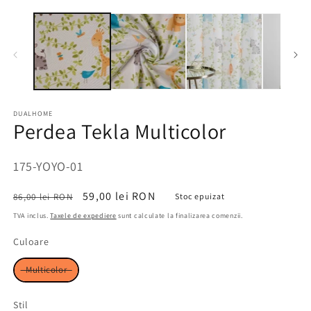
DUALHOME
Perdea Tekla Multicolor
SKU:
175-YOYO-01
Preț
Preț
59,00 lei RON
86,00 lei RON
Stoc epuizat
obișnuit
redus
TVA inclus.
Taxele de expediere
sunt calculate la finalizarea comenzii.
Culoare
Culoare
Multicolor
Stil
Stil