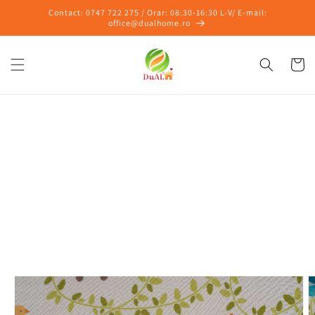
Salt la
Contact: 0747 722 275 / Orar: 08:30-16:30 L-V/ E-mail:
conținut
office@dualhome.ro
Coș
Salt la
informațiile
despre
produs