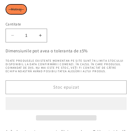
Metraj
Cantitate
Reduceți
Creșteți
cantitatea
cantitatea
pentru
pentru
Dimensiunile pot avea o toleranta de ±5%
Perdea
Perdea
TOATE PRODUSELE EXISTENTE MOMENTAN PE SITE SUNT ÎN LIMITA STOCULUI
Tekla
Tekla
DISPONIBIL LA DATA CONFIRMĂRII COMENZI. ÎN CAZUL ÎN CARE PRODUSUL
COMANDAT DE DVS. NU MAI ESTE PE STOC, VEȚI FI CONTACTAT DE CĂTRE
Multicolor
Multicolor
ECHIPA NOASTRĂ AVÂND POSIBILITATEA ALEGERII ALTUI PRODUS.
Stoc epuizat