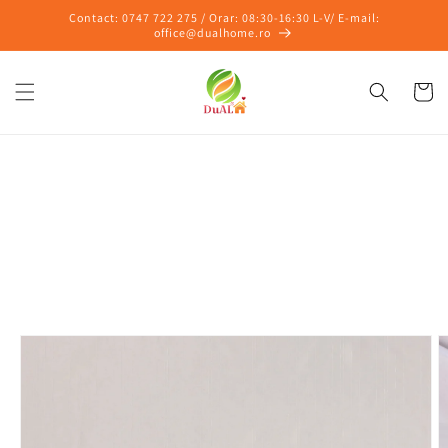
Salt la
Contact: 0747 722 275 / Orar: 08:30-16:30 L-V/ E-mail:
conținut
office@dualhome.ro
Coș
Salt la
informațiile
despre
produs