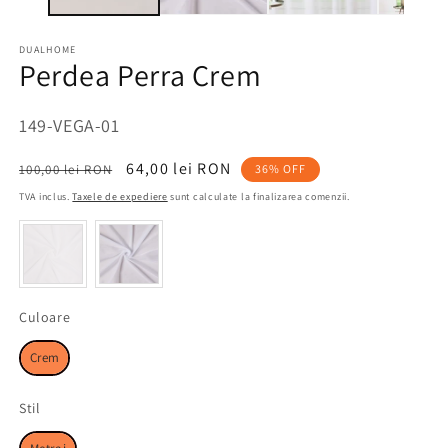
DUALHOME
Perdea Perra Crem
SKU:
149-VEGA-01
Preț
Preț
64,00 lei RON
100,00 lei RON
36% OFF
obișnuit
redus
TVA inclus.
Taxele de expediere
sunt calculate la finalizarea comenzii.
Culoare
Culoare
Crem
Stil
Stil