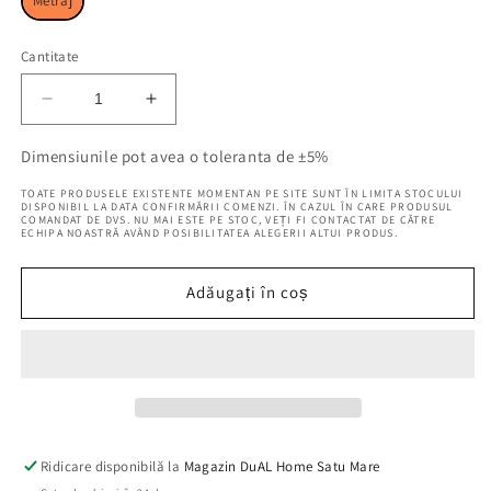
Metraj
Cantitate
Reduceți
Creșteți
cantitatea
cantitatea
pentru
pentru
Dimensiunile pot avea o toleranta de ±5%
Perdea
Perdea
TOATE PRODUSELE EXISTENTE MOMENTAN PE SITE SUNT ÎN LIMITA STOCULUI
Perra
Perra
DISPONIBIL LA DATA CONFIRMĂRII COMENZI. ÎN CAZUL ÎN CARE PRODUSUL
COMANDAT DE DVS. NU MAI ESTE PE STOC, VEȚI FI CONTACTAT DE CĂTRE
Crem
Crem
ECHIPA NOASTRĂ AVÂND POSIBILITATEA ALEGERII ALTUI PRODUS.
Adăugați în coș
Ridicare disponibilă la
Magazin DuAL Home Satu Mare