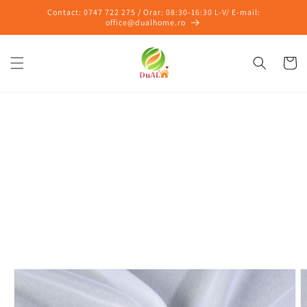
Salt la
Contact: 0747 722 275 / Orar: 08:30-16:30 L-V/ E-mail:
conținut
office@dualhome.ro
Coș
Salt la
informațiile
despre
produs