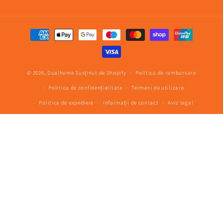
Metode
de
plată
© 2026,
Dualhome
Susținut de Shopify
Politica de rambursare
Politica de confidențialitate
Termeni de utilizare
Politica de expediere
Informații de contact
Aviz legal
Politica de anulare