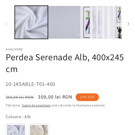
DUALHOME
Perdea Serenade Alb, 400x245
cm
SKU:
10-14SABLE-T01-400
Preț
Preț
309,00 lei RON
350,00 lei RON
11% OFF
obișnuit
redus
TVA inclus.
Taxele de expediere
sunt calculate la finalizarea comenzii.
Culoare
Culoare
:
Alb