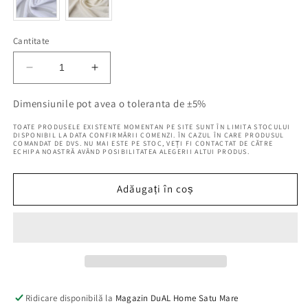
Cantitate
Reduceți
Creșteți
cantitatea
cantitatea
pentru
pentru
Dimensiunile pot avea o toleranta de ±5%
Perdea
Perdea
TOATE PRODUSELE EXISTENTE MOMENTAN PE SITE SUNT ÎN LIMITA STOCULUI
Serenade
Serenade
DISPONIBIL LA DATA CONFIRMĂRII COMENZI. ÎN CAZUL ÎN CARE PRODUSUL
COMANDAT DE DVS. NU MAI ESTE PE STOC, VEȚI FI CONTACTAT DE CĂTRE
Alb,
Alb,
ECHIPA NOASTRĂ AVÂND POSIBILITATEA ALEGERII ALTUI PRODUS.
400x245
400x245
cm
cm
Adăugați în coș
Ridicare disponibilă la
Magazin DuAL Home Satu Mare