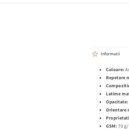
Informatii
Culoare:
A
Repetare 
Compoziti
Latime mat
Opacitate:
Orientare
Proprietat
GSM:
70 g