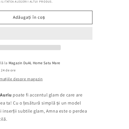
ILITATEA ALEGERII ALTUI PRODUS.
Auriu,
latime
315
Adăugați în coș
cm
ilă la
Magazin DuAL Home Satu Mare
n 24 de ore
ormațiile despre magazin
Auriu
poate fi accentul glam de care are
a ta! Cu o țesătură simplă și un model
și inserții subtile glam, Amna este o perdea
ilă.