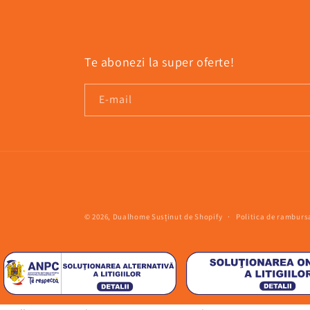
Te abonezi la super oferte!
E-mail
© 2026,
Dualhome
Susținut de Shopify
Politica de ramburs
Luati legatura cu noi!