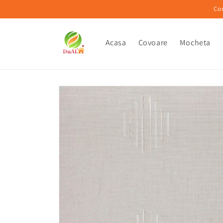
Salt la
Co
conținut
Acasa
Covoare
Mocheta
Salt la
informațiile
despre
produs