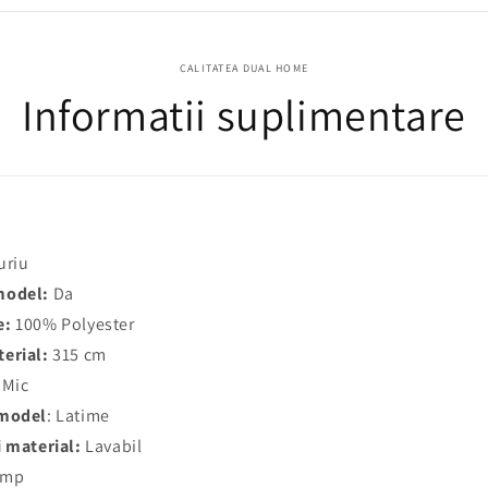
CALITATEA DUAL HOME
Informatii suplimentare
uriu
model:
Da
e:
100% Polyester
erial:
315 cm
Mic
 model
: Latime
i material:
Lavabil
/mp