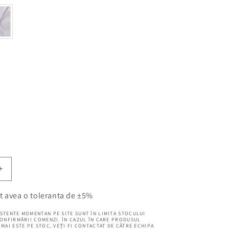
Creșteți
cantitatea
pentru
t avea o toleranta de ±5%
Perdea
STENTE MOMENTAN PE SITE SUNT ÎN LIMITA STOCULUI
metraj
CONFIRMĂRII COMENZI. ÎN CAZUL ÎN CARE PRODUSUL
Amna
MAI ESTE PE STOC, VEȚI FI CONTACTAT DE CĂTRE ECHIPA