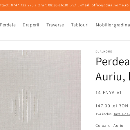
ntact: 0747 722 275 / Orar: 08:30-16:30 L-V/ E-mail: office@dualhome.ro
Perdele
Draperii
Traverse
Tablouri
Mobilier gradin
DUALHOME
Perdea
Auriu,
SKU:
14-ENYA-V1
Preț
147,00 lei RON
obișnuit
TVA inclus.
Taxele de
Cu
Culoare
:
Auriu