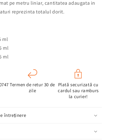
imat pe metru liniar,
cantitatea adaugata in
turi reprezinta totalul dorit.
5 ml
5 ml
5 ml
 0747
Termen de retur 30 de
Plată securizată cu
zile
cardul sau ramburs
la curier!
de întreținere