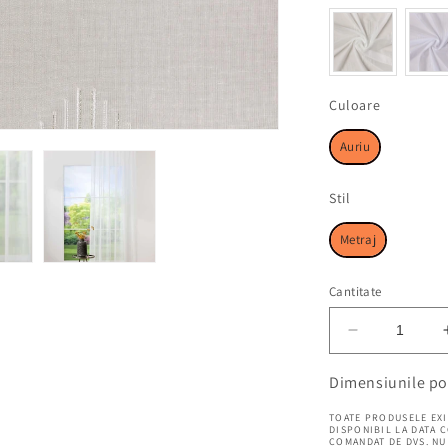
Culoare
Culoare
Auriu
Stil
Stil
Metraj
Cantitate
Reduceți
cantitatea
pentru
Dimensiunile po
Perdea
TOATE PRODUSELE EXI
metraj
DISPONIBIL LA DATA 
Amna
COMANDAT DE DVS. NU 