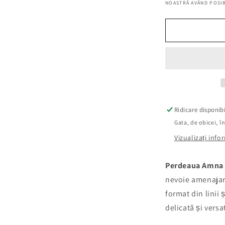
NOASTRĂ AVÂND POSIB
Auriu,
latime
315
cm
Ridicare disponib
Gata, de obicei, î
Vizualizați inf
Perdeaua Amna 
nevoie amenajare
format din linii 
delicată și versat