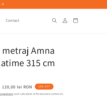
Conectați-
a
Contact
Coș
vă
 metraj Amna
 latime 315 cm
Preț
120,00 lei RON
18% OFF
redus
 expediere
sunt calculate la finalizarea comenzii.
loare