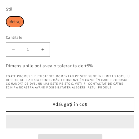
Stil
Stil
Metraj
Cantitate
Reduceți
Creșteți
cantitatea
cantitatea
pentru
pentru
Dimensiunile pot avea o toleranta de ±5%
Perdea
Perdea
TOATE PRODUSELE EXISTENTE MOMENTAN PE SITE SUNT ÎN LIMITA STOCULUI
metraj,
metraj,
DISPONIBIL LA DATA CONFIRMĂRII COMENZI. ÎN CAZUL ÎN CARE PRODUSUL
COMANDAT DE DVS. NU MAI ESTE PE STOC, VEȚI FI CONTACTAT DE CĂTRE
Clementina
Clementina
ECHIPA NOASTRĂ AVÂND POSIBILITATEA ALEGERII ALTUI PRODUS.
Crem,
Crem,
latime
latime
300
300
Adăugați în coș
cm
cm