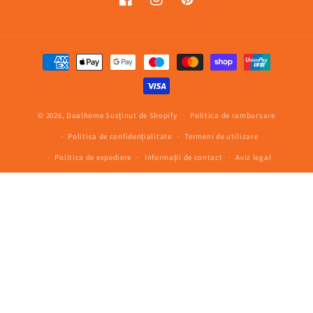
Facebook
Instagram
Pinterest
Metode
de
plată
© 2026,
Dualhome
Susținut de Shopify
Politica de rambursare
Politica de confidențialitate
Termeni de utilizare
Politica de expediere
Informații de contact
Aviz legal
Politica de anulare