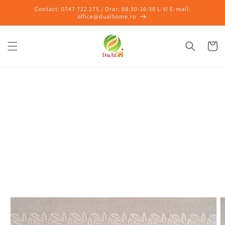
Salt la
Contact: 0747 722 275 / Orar: 08:30-16:30 L-V/ E-mail:
conținut
office@dualhome.ro
Coș
Salt la
informațiile
despre
produs