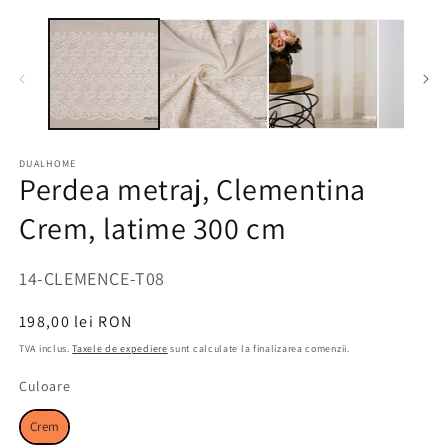
DUALHOME
Perdea metraj, Clementina
Crem, latime 300 cm
SKU:
14-CLEMENCE-T08
Preț
198,00 lei RON
obișnuit
TVA inclus.
Taxele de expediere
sunt calculate la finalizarea comenzii.
Culoare
Culoare
Crem