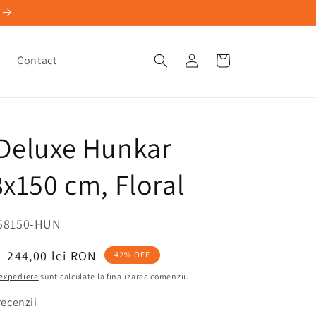
Conectați-
a
Contact
Coș
vă
Deluxe Hunkar
8x150 cm, Floral
58150-HUN
Preț
244,00 lei RON
42% OFF
redus
 expediere
sunt calculate la finalizarea comenzii.
recenzii