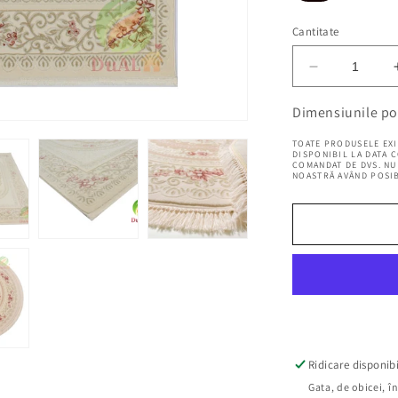
Cantitate
Reduceți
cantitatea
pentru
Dimensiunile po
Covor
TOATE PRODUSELE EXI
Deluxe
DISPONIBIL LA DATA 
Hunkar
COMANDAT DE DVS. NU 
NOASTRĂ AVÂND POSIB
Roz,
58x150
cm,
Floral
Ridicare disponib
Gata, de obicei, î