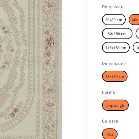
Dimen
Dimensiuni
50x80 cm
60x
80x150 cm
116x180 cm
1
Dime
Dimensiune
58x150 cm
Forma
Forma
dreptunghi
Culoare
Culoare
Roz