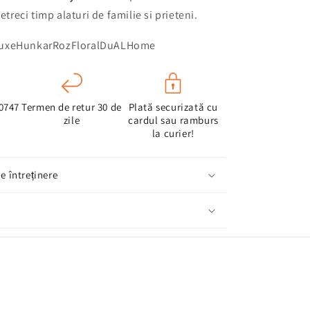
petreci timp alaturi de familie si prieteni.
luxeHunkarRozFloralDuALHome
 0747
Termen de retur 30 de
Plată securizată cu
zile
cardul sau ramburs
la curier!
de întreținere