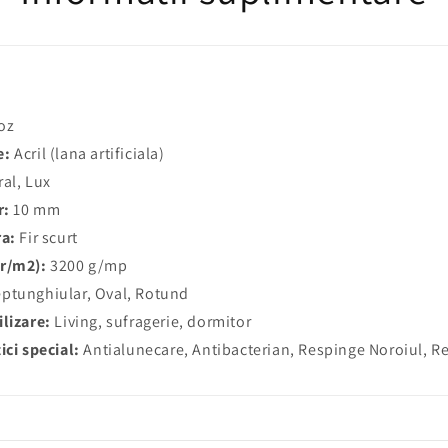
oz
e:
Acril (lana artificiala)
ral, Lux
r:
10 mm
ra:
Fir scurt
r/m2):
3200 g/mp
ptunghiular, Oval, Rotund
lizare:
Living, sufragerie, dormitor
ici special:
Antialunecare, Antibacterian, Respinge Noroiul, Re