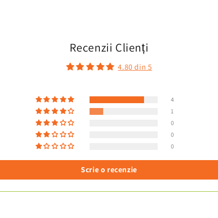
Recenzii Clienți
4.80 din 5
4
1
0
0
0
Scrie o recenzie