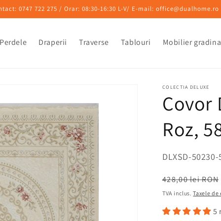
ntact: 0747 722 275 / Orar: 08:30-16:30 L-V/ E-mail: office@dualhome.ro
Perdele
Draperii
Traverse
Tablouri
Mobilier gradin
COLECTIA DELUXE
Covor 
Roz, 5
SKU:
DLXSD-50230-
Preț
428,00 lei RON
obișnuit
TVA inclus.
Taxele de
5 