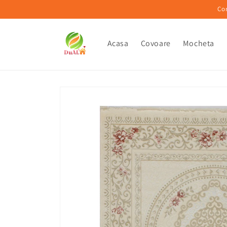
Salt la
Co
conținut
Acasa
Covoare
Mocheta
Salt la
informațiile
despre
produs