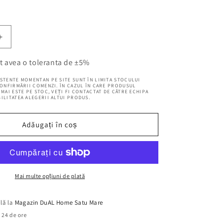
Creșteți
cantitatea
pentru
t avea o toleranta de ±5%
Covor
STENTE MOMENTAN PE SITE SUNT ÎN LIMITA STOCULUI
Deluxe
CONFIRMĂRII COMENZI. ÎN CAZUL ÎN CARE PRODUSUL
Hunkar
MAI ESTE PE STOC, VEȚI FI CONTACTAT DE CĂTRE ECHIPA
ILITATEA ALEGERII ALTUI PRODUS.
Roz,
58x150
cm,
Adăugați în coș
Floral
Mai multe opțiuni de plată
ilă la
Magazin DuAL Home Satu Mare
n 24 de ore