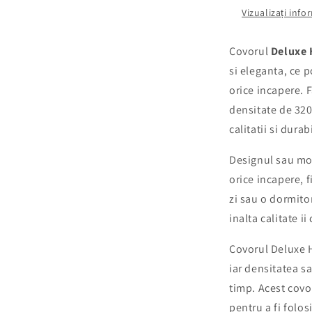
Vizualizați inf
Covorul
Deluxe
si eleganta, ce p
orice incapere. F
densitate de 320
calitatii si durabi
Designul sau mo
orice incapere, 
zi sau o dormitor
inalta calitate i
Covorul Deluxe H
iar densitatea sa
timp. Acest covor
pentru a fi folos