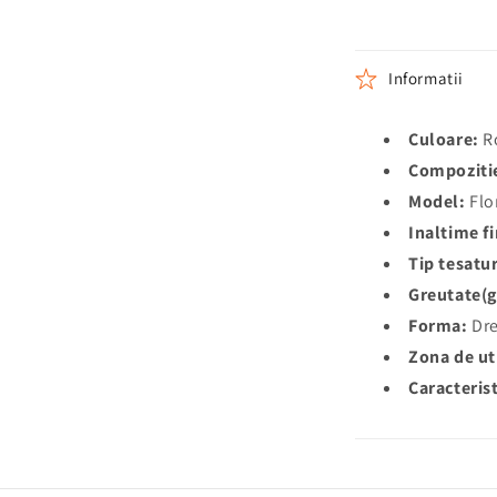
Informatii
Culoare:
R
Compoziti
Model:
Flo
Inaltime fi
Tip tesatu
Greutate(g
Forma:
Dre
Zona de uti
Caracterist