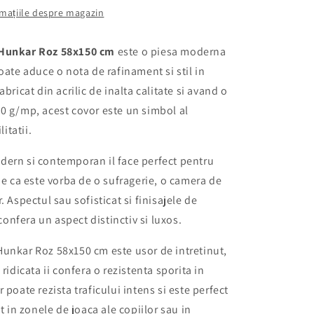
ormațiile despre magazin
Hunkar Roz 58x150 cm
este o piesa moderna
oate aduce o nota de rafinament si stil in
abricat din acrilic de inalta calitate si avand o
0 g/mp, acest covor este un simbol al
litatii.
dern si contemporan il face perfect pentru
fie ca este vorba de o sufragerie, o camera de
. Aspectul sau sofisticat si finisajele de
i confera un aspect distinctiv si luxos.
unkar Roz 58x150 cm este usor de intretinut,
 ridicata ii confera o rezistenta sporita in
 poate rezista traficului intens si este perfect
it in zonele de joaca ale copiilor sau in