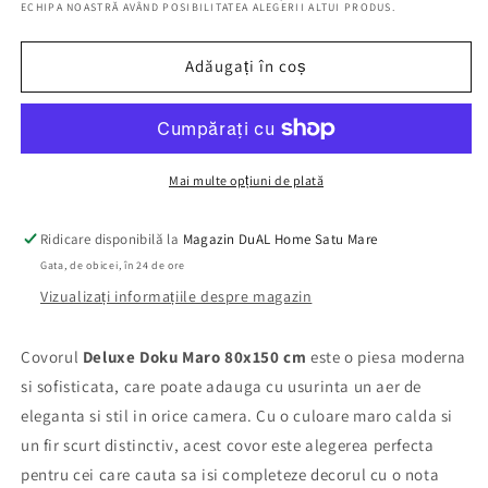
ECHIPA NOASTRĂ AVÂND POSIBILITATEA ALEGERII ALTUI PRODUS.
Maro,
Maro,
80x150
80x150
cm,
cm,
Adăugați în coș
Modern
Modern
Mai multe opțiuni de plată
Ridicare disponibilă la
Magazin DuAL Home Satu Mare
Gata, de obicei, în 24 de ore
Vizualizați informațiile despre magazin
Covorul
Deluxe
Doku Maro 80x150 cm
este o piesa moderna
si sofisticata, care poate adauga cu usurinta un aer de
eleganta si stil in orice camera. Cu o culoare maro calda si
un fir scurt distinctiv, acest covor este alegerea perfecta
pentru cei care cauta sa isi completeze decorul cu o nota