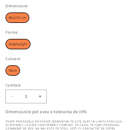
Dimensiune
Dimensiune
80x150 cm
Forma
Forma
dreptunghi
Culoare
Culoare
Maro
Cantitate
Reduceți
Creșteți
cantitatea
cantitatea
pentru
pentru
Dimensiunile pot avea o toleranta de ±5%
Covor
Covor
TOATE PRODUSELE EXISTENTE MOMENTAN PE SITE SUNT ÎN LIMITA STOCULUI
Deluxe
Deluxe
DISPONIBIL LA DATA CONFIRMĂRII COMENZI. ÎN CAZUL ÎN CARE PRODUSUL
COMANDAT DE DVS. NU MAI ESTE PE STOC, VEȚI FI CONTACTAT DE CĂTRE
Doku
Doku