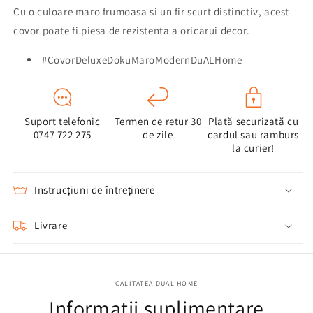
Cu o culoare maro frumoasa si un fir scurt distinctiv, acest
covor poate fi piesa de rezistenta a oricarui decor.
#CovorDeluxeDokuMaroModernDuALHome
Suport telefonic
Termen de retur 30
Plată securizată cu
0747 722 275
de zile
cardul sau ramburs
la curier!
Instrucțiuni de întreținere
Livrare
CALITATEA DUAL HOME
Informatii suplimentare