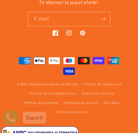
Te abonezi la super oferte!
E-mail
Facebook
Instagram
Pinterest
Metode
de
plată
© 2026,
Dualhome
Susținut de Shopify
Politica de rambursare
Politica de confidențialitate
Termeni de utilizare
Politica de expediere
Informații de contact
Aviz legal
Politica de anulare
Suport!