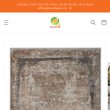
Salt la
Contact: 0747 722 275 / Orar: 08:30-16:30 L-V/ E-mail:
conținut
office@dualhome.ro
Coș
Salt la
informațiile
despre
produs