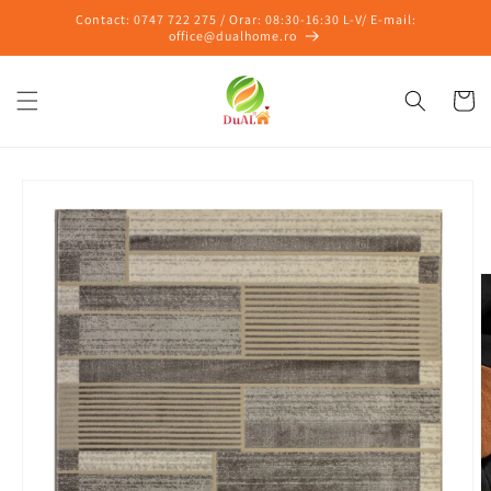
Salt la
Contact: 0747 722 275 / Orar: 08:30-16:30 L-V/ E-mail:
conținut
office@dualhome.ro
Coș
Salt la
informațiile
despre
produs