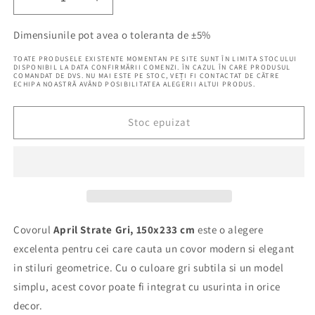
Reduceți
Creșteți
cantitatea
cantitatea
pentru
pentru
Dimensiunile pot avea o toleranta de ±5%
Covor
Covor
TOATE PRODUSELE EXISTENTE MOMENTAN PE SITE SUNT ÎN LIMITA STOCULUI
April
April
DISPONIBIL LA DATA CONFIRMĂRII COMENZI. ÎN CAZUL ÎN CARE PRODUSUL
COMANDAT DE DVS. NU MAI ESTE PE STOC, VEȚI FI CONTACTAT DE CĂTRE
Strate
Strate
ECHIPA NOASTRĂ AVÂND POSIBILITATEA ALEGERII ALTUI PRODUS.
Gri,
Gri,
150x233
150x233
cm,
cm,
Stoc epuizat
Geometric
Geometric
Covorul
April Strate Gri, 150x233 cm
este o alegere
excelenta pentru cei care cauta un covor modern si elegant
in stiluri geometrice. Cu o culoare gri subtila si un model
simplu, acest covor poate fi integrat cu usurinta in orice
decor.