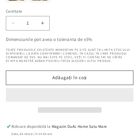
Cantitate
Reduceți
Creșteți
cantitatea
cantitatea
pentru
pentru
Dimensiunile pot avea o toleranta de ±5%
Covor
Covor
TOATE PRODUSELE EXISTENTE MOMENTAN PE SITE SUNT ÎN LIMITA STOCULUI
April
April
DISPONIBIL LA DATA CONFIRMĂRII COMENZI. ÎN CAZUL ÎN CARE PRODUSUL
COMANDAT DE DVS. NU MAI ESTE PE STOC, VEȚI FI CONTACTAT DE CĂTRE
Lande
Lande
ECHIPA NOASTRĂ AVÂND POSIBILITATEA ALEGERII ALTUI PRODUS.
Maro,
Maro,
80x300
80x300
cm,
cm,
Adăugați în coș
modern
modern
Ridicare disponibilă la
Magazin DuAL Home Satu Mare
Gata, de obicei, în 24 de ore