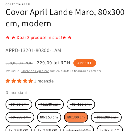
COLECTIA APRIL
Covor April Lande Maro, 80x300
cm, modern
🔥 🔥 Doar 3 produse in stoc!🔥 🔥
SKU:
APRD-13201-80300-LAM
Preț
Preț
229,00 lei RON
389,00 lei RON
41% OFF
obișnuit
redus
TVA inclus.
Taxele de expediere
sunt calculate la finalizarea comenzii.
1 recenzie
Dimensiuni
Dimensiuni
50x80 cm
70x100 cm
60x150 cm
60x200 cm
80x150 cm
80x300 cm
100x200 cm
125x200 cm
125x300 cm
150x233 cm
170x250 cm