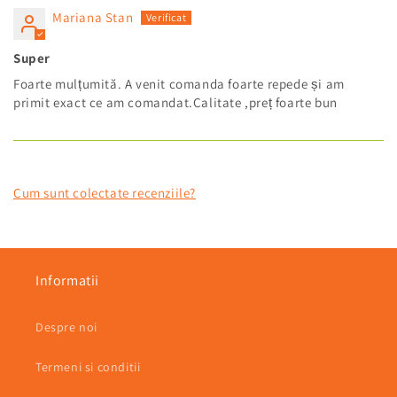
Mariana Stan
Super
Foarte mulțumită. A venit comanda foarte repede și am
primit exact ce am comandat.Calitate ,preț foarte bun
Cum sunt colectate recenziile?
Informatii
Despre noi
Termeni si conditii