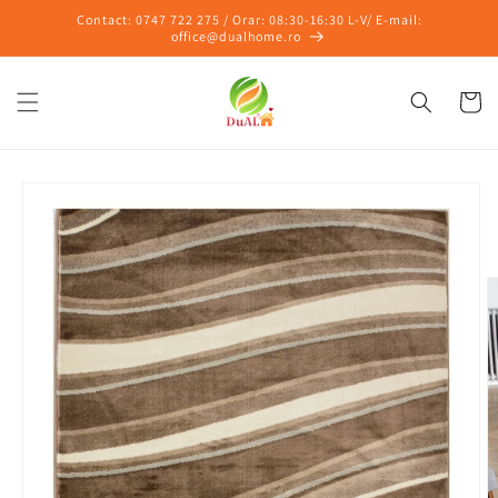
Salt la
Contact: 0747 722 275 / Orar: 08:30-16:30 L-V/ E-mail:
conținut
office@dualhome.ro
Coș
Salt la
informațiile
despre
produs